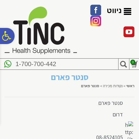
לתפריט
לתוכן
לתפריט
אתר
המרכזי
נגישות
ניווט
פ
סר
0
1-700-700-442
נג
סנטר פארם
ראשי
>
נקודות מכירה
>
סנטר פארם
סנטר פארם
דרום
08-8524105