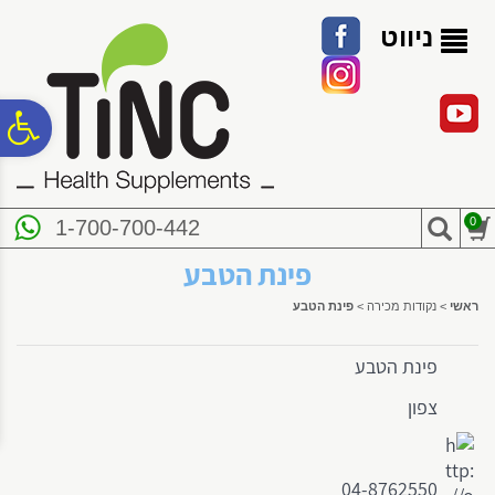
לתפריט
לתוכן
לתפריט
אתר
המרכזי
נגישות
ניווט
פ
סר
0
1-700-700-442
נג
פינת הטבע
ראשי
>
נקודות מכירה
>
פינת הטבע
פינת הטבע
צפון
04-8762550