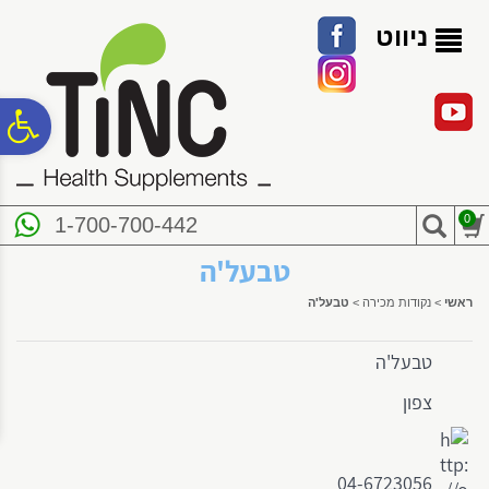
לתפריט
לתוכן
לתפריט
אתר
המרכזי
נגישות
ניווט
פ
סר
0
1-700-700-442
נג
טבעל'ה
ראשי
>
נקודות מכירה
>
טבעל'ה
טבעל'ה
צפון
04-6723056