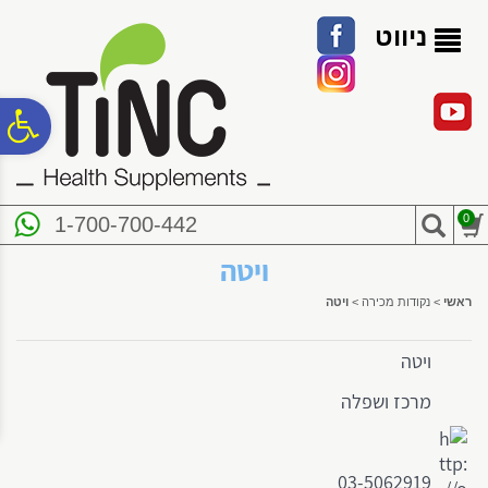
לתפריט
לתוכן
לתפריט
אתר
המרכזי
נגישות
ניווט
פ
סר
0
1-700-700-442
נג
ויטה
ראשי
>
נקודות מכירה
>
ויטה
ויטה
מרכז ושפלה
03-5062919