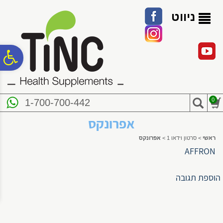
לתפריט
לתוכן
לתפריט
אתר
המרכזי
נגישות
ניווט
פ
סר
0
1-700-700-442
נג
אפרונקס
ראשי
>
סרטון וידאו 1
>
אפרונקס
AFFRON
הוספת תגובה