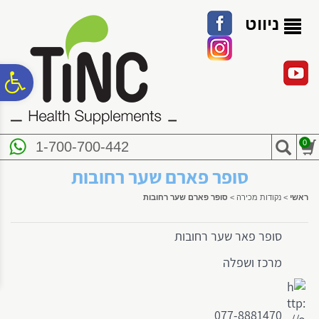
לתפריט
לתוכן
לתפריט
אתר
המרכזי
נגישות
ניווט
פ
סר
0
1-700-700-442
נג
סופר פארם שער רחובות
ראשי
>
נקודות מכירה
>
סופר פארם שער רחובות
סופר פאר שער רחובות
מרכז ושפלה
077-8881470