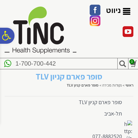
לתפריט
לתוכן
לתפריט
אתר
המרכזי
נגישות
ניווט
פ
סר
0
1-700-700-442
נג
סופר פארם קניון TLV
ראשי
>
נקודות מכירה
>
סופר פארם קניון TLV
סופר פארם קניון TLV
תל-אביב
077-8882520