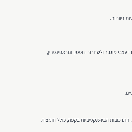
 ניווניות.
 עצבי מוגבר ולשחרור דופמין ונוראפינפרין,
ים.
 כבד), ומחלות לב וכלי דם. התרכובות הביו-אקטיביות בקפה, כולל חומצות