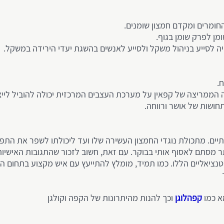
חומרים ומקדם חמצון שומנים.
מן לפרק שומן בגוף.
יה לסייע בניהול משקל ולסייע לאנשים בהשגת יעדי הירידה במשקל.
.
מריצה של קפאין על מערכת העצבים המרכזית יכולה להוביל לייצור מ
חושות של אושר ורווחה.
תיים. מתכולת נוגדי החמצון העשירה שלו ועד ליכולתו לשפר את התפק
תר מסתם לאסוף אותי בבוקר. עם זאת, חשוב לזכור שהתגובות האישיו
טנציאליים הללו. כמו תמיד, מומלץ להתייעץ עם איש מקצוע בתחום הב
מא כמו
קפהלוגן
וכך להנות מהיתרונות של הקפה וקולגן