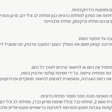
 וחומצות הידרוקינמיות.
ות את הסיכון למחלות כרוניות כגון מחלות לב וכלי דם, סרטן והפרעות
בים כמו מחלת פרקינסון, מחלת אלצהיימר
בה על תפקוד המוח.
יכוז. קפאין חוסם את המוליך העצבי המעכב אדנוזין, מה שמוביל לירי
חיל את היום או להישאר ערניים לאורך כל היום.
 ומפחית עייפות. על ידי חסימת קולטני אדנוזין במוח,
את רמות האנרגיה, ומאפשרת לאנשים להישאר ממוקדים ופרודוקטיבי
ת השפעה מגנה מפני מספר מחלות כרוניות.
צריכת קפה מתונה נקשרה להפחתת הסיכון לפתח סוכרת מסוג 2, מחלות כבד (כולל שחמת וסרטן
לקתיות ונוגדות חמצון התורמות ליתרונות בריאותיים פוטנציאליים אלה.