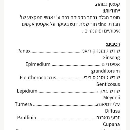
קפאין גבוהה.
ייחודיותו:
חומר הגלם נבחר בקפידה רבה ע"י אנשי המקצוע של
חברת
tinc
תוך שמת דגש בעיקר על אקסטראקטים
איכותיים ופוטנטיים .
רכיבים:
שורש ג'נסנג קוריאני............................................
Panax
Ginseng
אפימדיום ..........................................
Epimedium
grandiflorum
שורש ג'נסנג סיבירי........................
Eleutherococcus
Senticosus
שורש מאקה...................................................
Lepidium
Meyenii
עלי דמיאנה.......................................................
Turnera
Diffusa
זרעי גוארנה....................................................
Paullinia
Cupana