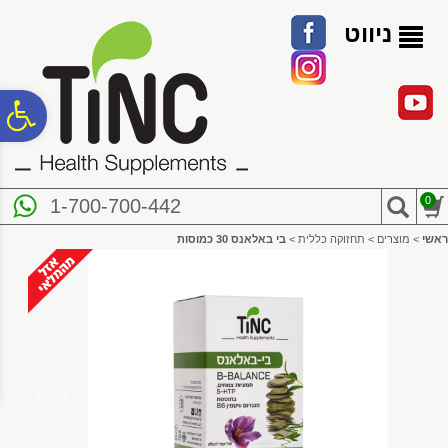
לתפריט
לתוכן
לתפריט
אתר
המרכזי
נגישות
ניווט
פ
סר
0
1-700-700-442
נג
ראשי
>
מוצרים
>
תחזוקה כללית
>
בי באלאנס 30 כמוסות