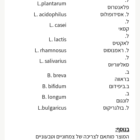
L.plantarum
פלאנטרוס
ל. אסידופולוס
L. acidophilus
ל.
L. casei
קסאי
ל.
L. lactis
לאקטיס
ל. ראמנוסוס
L. rhamnosus
ל.
L. salivarius
סאליווריוס
ב.
B. breva
בראווה
ב.ביפידום
B. bifidum
ב.
B. longum
לונגום
ל. בולגריקוס
L.bulgaricus
בנוסף:
המוצר מותאם לצריכה של צמחוניים וטבעוניים