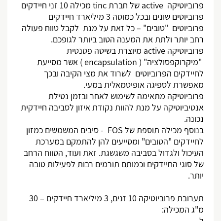
פרוביוטיקה
active
של חברת
tinc
מכילה 10 זני חיידקים
פרוביוטים שונים ובכל כמוסה 3 מיליארד חיידקים
פרוביוטים "טובים" – כל זאת על מנת לקבל טווח פעולה
רחב יותר ולתת את המענה הטוב ביותר לגופכם.
פרוביוטיקה
active
מיוצרת בשיטה פטנטית
"מיקרוקפסולציה" (
encapsulation
) אשר מסייעת
לחיידקים הפרוביוטים לשרוד את מצי הקיבה ובכך
מאפשרת לספיגה אופיטמאלית במעי.
פרוביוטיקה מתאימה לשימוש לאחר ובזמן נטילת
אנטיביוטיקה על מנת להוות נקודת איזון לסביבה חיידקית
נכונה.
בנוסף מכילה תוספת של
FOS
- סיבים המשמשים כמזון
לחיידקים "הטובים" ומסייעים להן להתמקם במערכת
העיכול ולגדול בסביבה משגשגת. זאת ועוד, הטווח הרחב
של סוגי החיידקים וכמותם תורמים רבות לפעילות טובה
יותר.
תערובת פרוביוטיקה 10 זנים, 3 מיליארד חיידקים – 30
מ"ג המכילה:
ל.