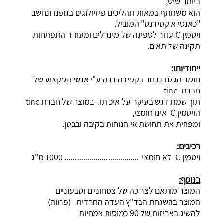
ביותר שיש,
הוא משתתף במאות תהליכים פיזיולוגים בגופנו ונחשב
"כאנטי אוקסידנט" המוביל.
ויטמין
C
עוזר לספיגה של מינרלים ומעודד התפתחות
תקינה של תאים.
ייחודיותו:
חומר הגלם נבחר בקפידה רבה ע"י אנשי המקצוע של
חברת
tinc
תוך שמת דגש בעיקר על איכותו. במוצר של חברת
tinc
הויטמין
C
אינו חומצי,
ומפחית את תחושת אי הנוחות בקיבה ובבטן.
רכיבים:
ויטמין
C
לא חומצי ....................................... 1000 מ"ג
בנוסף:
המוצר מותאם לצריכה של צמחוניים וטבעוניים
המוצר בהשגחת הבד"ץ העדה החרדית (פרווה)
להשיג באריזות של 90 כמוסות צמחיות