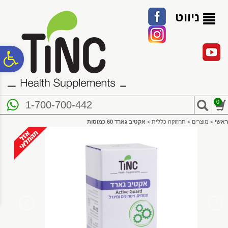
לתפריט
לתוכן
לתפריט
אתר
המרכזי
נגישות
ניווט
פ
סר
0
1-700-700-442
נג
ראשי
>
מוצרים
>
תחזוקה כללית
>
אקטיב גארד 60 כמוסות