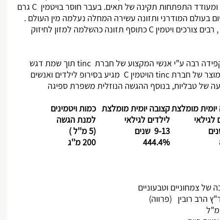
ומעודד התפתחות תקינה של תאים. בעבר חוסר בויטמין
C
גרם
ם בעולם המודרני ותזונה עשירה המחלה נעלמה מין העולם .
רבים צורכים ויטמין
C
כתוסף תזונה כהשלמה למזון לחיזוק
פידה רבה ע"י אנשי המקצוע של חברת
tinc
תוך שמת דגש
במוצר של חברת
tinc
הויטמין
C
מגיע בסירופ לילדים ואנשים
עה של טבליות, בנוסף ההגשה הנוזלית משפרת ספיגה
יומית מומלצת
קצובה יומית מומלצת
כמות ויטמינים
לגילאי
לילדים
לגילאי
למנת הגשה
9-13 שנים
(5 מ''ל )
444.4%
200 מ''ג
 של צמחוניים וטבעוניים
 הרב רובין (פרווה)