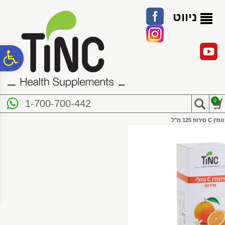
לתפריט
לתוכן
לתפריט
אתר
המרכזי
נגישות
ניווט
פ
סר
0
1-700-700-442
נג
ין C סירופ 125 מ"ל