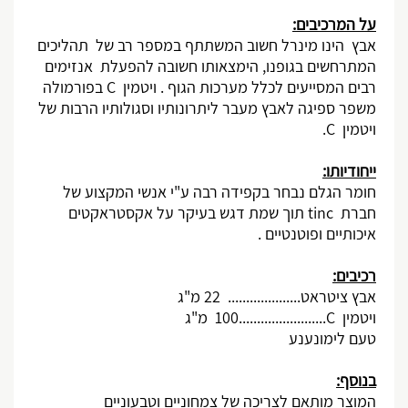
על המרכיבים:
אבץ הינו מינרל חשוב המשתתף במספר רב של תהליכים
המתרחשים בגופנו, הימצאותו חשובה להפעלת אנזימים
רבים המסייעים לכלל מערכות הגוף . ויטמין
C
בפורמולה
משפר ספיגה לאבץ מעבר ליתרונותיו וסגולותיו הרבות של
ויטמין
C
.
ייחודיותו:
חומר הגלם נבחר בקפידה רבה ע"י אנשי המקצוע של
חברת
tinc
תוך שמת דגש בעיקר על אקסטראקטים
איכותיים ופוטנטיים .
רכיבים:
אבץ ציטראט.................... 22 מ"ג
ויטמין
C
........................100
מ"ג
טעם לימונענע
בנוסף:
המוצר מותאם לצריכה של צמחוניים וטבעוניים