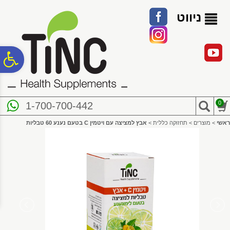
לתפריט
לתוכן
לתפריט
אתר
המרכזי
נגישות
ניווט
פ
סר
0
1-700-700-442
נג
ראשי
>
מוצרים
>
תחזוקה כללית
>
אבץ למציצה עם ויטמין C בטעם נענע 60 טבליות