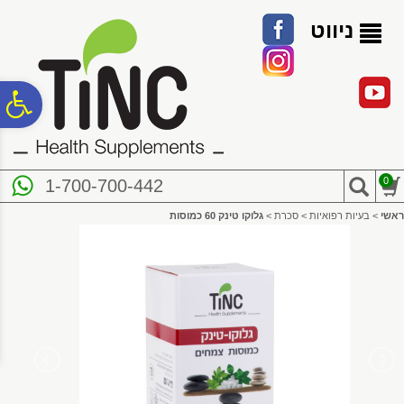
לתפריט
לתוכן
לתפריט
אתר
המרכזי
נגישות
ניווט
פ
סר
0
1-700-700-442
נג
ראשי
>
בעיות רפואיות
>
סכרת
>
גלוקו טינק 60 כמוסות