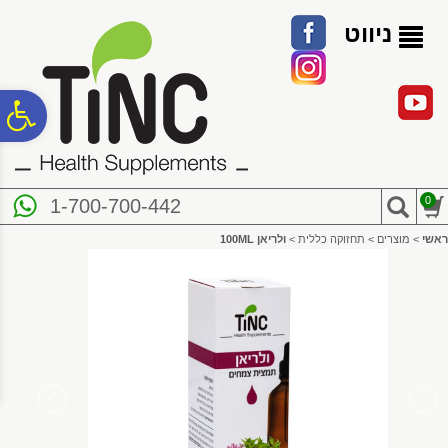
לתפריט
לתוכן
לתפריט
אתר
המרכזי
נגישות
ניווט
פ
סר
0
1-700-700-442
נג
ראשי
>
מוצרים
>
תחזוקה כללית
>
ולריאן 100ML