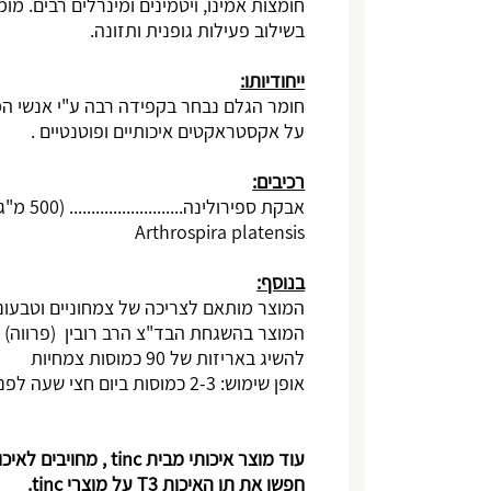
חומצות אמינו, ויטמינים ומינרלים רבים. מ
בשילוב פעילות גופנית ותזונה.
ייחודיותו:
חומר הגלם נבחר בקפידה רבה ע"י אנשי 
על אקסטראקטים איכותיים ופוטנטיים .
רכיבים:
אבקת ספירולינה.......................... (500 מ"ג)
Arthrospira platensis
בנוסף:
המוצר מותאם לצריכה של צמחוניים וטבעוני
המוצר בהשגחת הבד"צ הרב רובין (פרווה)
להשיג באריזות של 90 כמוסות צמחיות
אופן שימוש: 2-3 כמוסות ביום חצי שעה לפני האוכל עם 2 כוסות מים.
עוד מוצר איכותי מבית
tinc
, מחויבים לאיכו
חפשו את תו האיכות 3
T
על מוצרי
tinc
.