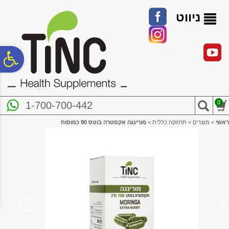
לתפריט
לתוכן
לתפריט
אתר
המרכזי
נגישות
ניווט
פ
סר
0
1-700-700-442
נג
ראשי
>
מוצרים
>
תחזוקה כללית
>
מורינגה אקסטרה בוטס 90 כמוסות