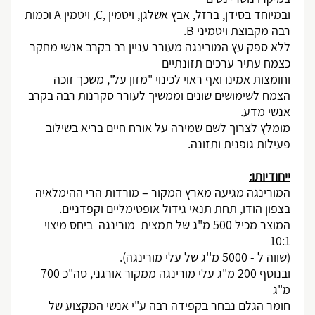
ובמיוחד בסידן, ברזל, אבץ אשלגן, ויטמין ,
,C
ויטמין
A
וכמות
רבה מקבוצת ויטמיני
B
.
ללא ספק עץ המורינגה מעורר עניין רב בקרב אנשי מחקר
כצמח עתיר ערכים תזונתיים
וחומצות אמינו ואף ראוי לכינוי "מזון על", משכך זוכה
הצמח לשימושים שונים וממשיך לעורר סקרנות רבה בקרב
אנשי מדע.
מומלץ לצרוך לשם שמירה על אורח חיים בריא בשילוב
פעילות גופנית ותזונה.
ייחודיותו:
המורינגה מגיעה מארץ המקור – מורדות הרי ההימלאיה
בצפון הודו, תחת תנאי גידול אופטימליים וקפדניים.
המוצר מכיל 500 מ"ג של תמצית מורינגה ביחס מיצוי
10:1
(שווה ל - 5000 מ''ג של עלי מורינגה).
ובנוסף 200 מ"ג עלי מורינגה ממקור אורגני, סה"כ 700
מ"ג
חומר הגלם נבחר בקפידה רבה ע"י אנשי המקצוע של