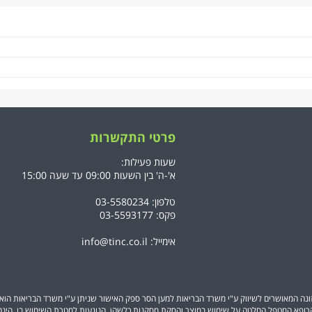
פרטי התקשרות
שעות פעילות:
א'-ה' בין השעות 09:00 עד שעה 15:00
טלפון: 03-5580234
פקס: 03-5593177
אימייל:
info@tinc.co.il
ונה המאושרים לשיווק ע"י משרד הבריאות למען הסר ספק האישור שניתן ע"י משרד הבריאות הוא ל
רופא המטפל.החלטה על שימוש במוצר והסקת מסקנות כלשהן, הנוגעות למטרת השימוש בו, הינה 