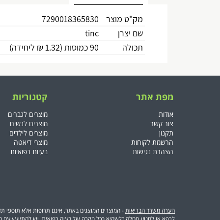
מק"ט מוצר
7290018365830
שם יצרן
tinc
תכולה
90 כמוסות (1.32 ₪ ליחידה)
מפת אתר
קטגוריות
אודות
מוצרים לגברים
צור קשר
מוצרים לנשים
תקנון
מוצרים לילדים
הרשמת לקוחות
מוצרי דיאטה
הצהרת נגישות
בעיות רפואיות
הערה משרד הבריאות
- המוצרים המוצגים באתר, אינם תרופות אלא תוספי תז
לרפא או למנוע מחלה כלשהיא בכל מקרה של בעיה רפואית, יש להתייעץ עם ה