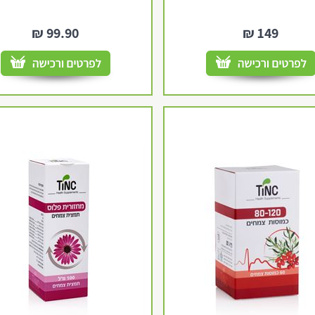
₪
99.90
₪
149