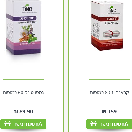
קראנביוז 60 כמוסות
גסטו טינק 60 כמוסות
₪
89.90
₪
159