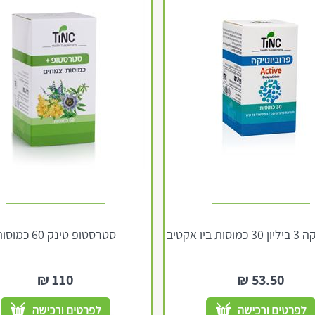
ת ביו אקטיב
סטרסטופ טינק 60 כמוסות
₪
110
₪
53.50