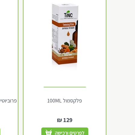
פלקסמול 100ML
פרוביוטיקה 3 ביליון 30 כמוסו
₪
129