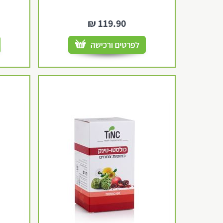
₪
119.90