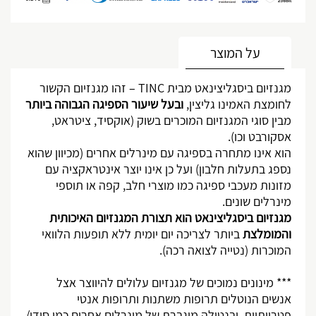
מותאם אישית
על המוצר
מגנזיום ביסגליצינאט מבית
TINC
– זהו מגנזיום הקשור
לחומצת האמינו גליצין,
ובעל שיעור הספיגה
הגבוהה ביותר
מבין סוגי המגנזיום המוכרים בשוק (אוקסיד, ציטראט,
אסקורבט וכו).
הוא אינו מתחרה בספיגה עם מינרלים אחרים (מכיוון שהוא
נספג בתעלות חלבון) ועל כן אינו יוצר אינטראקציה עם
מזונות מעכבי ספיגה כמו מוצרי חלב, קפה או תוספי
מינרלים שונים.
מגנזיום ביסגליצינאט הוא תצורת המגנזיום האיכותית
והמומלצת
ביותר לצריכה יום יומית ללא תופעות הלוואי
המוכרות (נטייה לצואה רכה).
*** מינונים נמוכים של מגנזיום עלולים להיווצר אצל
אנשים הנוטלים תרופות משתנות ותרופות אנטי
פטרייתיות, ובנטילה מוגברת של מינרלים אחרים כמו סידן/