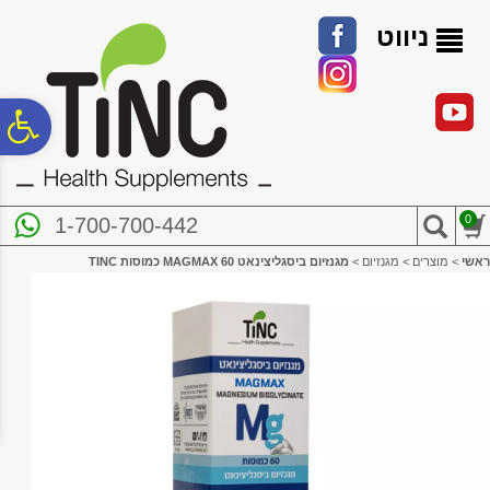
לתפריט
לתוכן
לתפריט
אתר
המרכזי
נגישות
ניווט
פ
סר
0
1-700-700-442
נג
ראשי
>
מוצרים
>
מגנזיום
>
מגנזיום ביסגליצינאט MAGMAX 60 כמוסות TINC