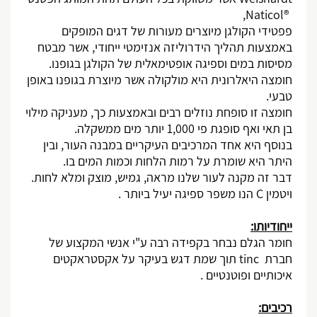
,
Naticol
®
פפטידי הקולגן מיוצרים מעורות של דגים המופקים
באמצעות תהליך הידרוליזה אנזימטי ייחודי, אשר מבטח
מסיסות במים וספיגה אופטימאלית של הקולגן בגופנו.
חומצה היאלרונית היא מולקולה אשר מיוצרת בגופנו באופן
טבעי.
חומצה זו סופחת נוזלים רבים ובאמצעות כך, מעניקה מילוי
בן תאי ואף סופגת פי 1,000 יותר מים ממשקלה.
בנוסף היא אחד המרכיבים העיקריים במבנה העור, ובין
היתר היא שומרת על רמות הלחות וכמות המים בו.
דבר זה מקנה לעור שלנו מראה, גמיש, מוצק ומלא לחות.
ויטמין
C
הנו משפר ספיגה יעיל ביותר .
ייחודיותו:
חומר הגלם נבחר בקפידה רבה ע"י אנשי המקצוע של
חברת
tinc
תוך שמת דגש בעיקר על אקסטראקטים
איכותיים ופוטנטיים .
רכיבים: