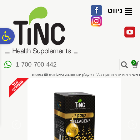
לתפריט
לתוכן
לתפריט
אתר
המרכזי
נגישות
ניווט
פ
סר
0
1-700-700-442
נג
ראשי
>
מוצרים
>
תחזוקה כללית
>
קולגן עם חומצה היאלרונית 60 כמוסות